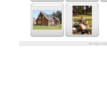
92
Images | Mad