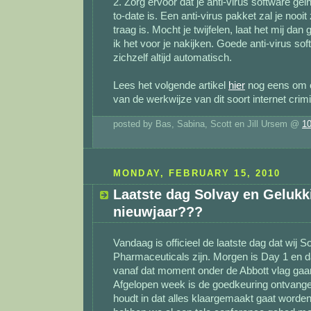
2. Zorg ervoor dat je anti-virus software gein
to-date is. Een anti-virus pakket zal je nooi
traag is. Mocht je twijfelen, laat het mij da
ik het voor je nakijken. Goede anti-virus so
zichzelf altijd automatisch.
Lees het volgende artikel
hier
nog eens om o
van de werkwijze van dit soort internet crim
posted by Bas, Sabina, Scott en Jill Ursem @
1
MONDAY, FEBRUARY 15, 2010
Laatste dag Solvay en Gelukk
nieuwjaar???
Vandaag is officieel de laatste dag dat wij S
Pharmaceuticals zijn. Morgen is Day 1 en d
vanaf dat moment onder de Abbott vlag gaa
Afgelopen week is de goedkeuring ontvang
houdt in dat alles klaargemaakt gaat worden